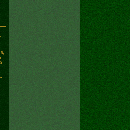
о
и
в,
х
й,
",