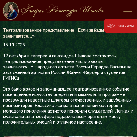
КУПИТЬ БИЛЕТ
Театрализованное представление «Если звёзды
зажигаются…»
15.10.2025
12 октября в галерее Александра Шилова состоялось
театрализованное представление «Если звёзды
зажигаются…» Народного артиста России Герарда Васильева,
заслуженной артистки России Жанны Жердер и студентов
ГИТИСа
Это было яркое и запоминающее театрализованное событие,
посвященное искусству оперетты и мюзикла. В программе
прозвучали известные шлягеры отечественных и зарубежных
композиторов. Классика жанра в исполнении мастеров и
молодого поколения артистов покорили слушателей! Лёгкая и
музыкальная атмосфера подарила всем зрителям массу
положительных эмоций и отличное настроение.