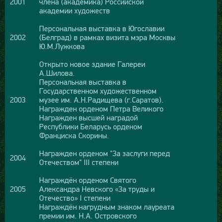
2001
члена (академика) Российской
академии художеств
Персональная выставка в Югославии
2002
(Белград) в рамках визита мэра Москвы
Ю.М.Лужкова
Открыто новое здание Галереи
А.Шилова.
Персональная выставка в
Государственном художественном
2003
музее им. А.Н.Радищева (г.Саратов).
Награжден орденом Петра Великого
Награжден высшей наградой
Республики Беларусь орденом
Франциска Скорины.
Награжден орденом "За заслуги перед
2004
Отечеством" III степени
Награждён орденом Святого
2005
Александра Невского «За труды и
Отечество» I степени
Награждён нагрудным знаком лауреата
премии им. Н.А. Островского