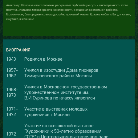
Александр Шилов на своих полотнах раскрывает глубочайшую суть и многогранность этого
понятия... изящная, легкая красота женственности, рожденная кротостью и добротой.
Гармоничная, благородная красота достойно прожитой жизни. Красота любви к Богу, к жизни,
к музыке, к женщине...
БИОГРАФИЯ
1943
Родился в Москве
1957-
Учился в изостудии Дома пионеров
1962
Тимирязевского района Москвы
Учился в Московском государственном
1968-
художественном институте им.
1973
В.И.Сурикова по классу живописи
1971-
Участие в выставках молодых
1972
художников г.Москвы
Участие во всесоюзной выставке
"Художники к 50-летию образования
1972
СССР" в Центральном выставочном зале