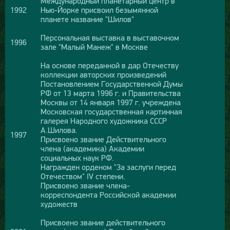
Международный планетарный центр в
1992
Нью-Йорке присвоил безымянной
планете название "Шилов"
Персональная выставка в выставочном
1996
зале "Малый Манеж" в Москве
На основе переданной в дар Отечеству
коллекции авторских произведений
Постановлением Государственной Думы
РФ от 13 марта 1996 г. и Правительства
Москвы от 14 января 1997 г. учреждена
Московская государственная картинная
галерея Народного художника СССР
А.Шилова.
1997
Присвоено звание Действительного
члена (академика) Академии
социальных наук РФ.
Награжден орденом "За заслуги перед
Отечеством" IV степени.
Присвоено звание члена-
корреспондента Российской академии
художеств
Присвоено звание действительного