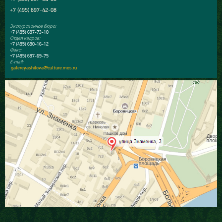
+7 (495) 697-42-08
Экскурсионное бюро:
+7 (495) 697-73-10
Отдел кадров:
+7 (495) 690-16-12
Факс:
+7 (495) 697-69-75
E-mail:
galereyashilova@culture.mos.ru