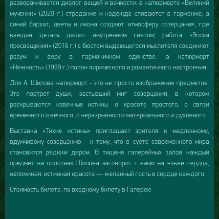
разворачивается диалог вещей и вечности: в натюрморте «Великий
мученик» (2020 г.) страдание и надежда сливаются в гармонию, а
синий бархат, цветы и икона создают атмосферу созерцания, где
каждая деталь дышит внутренним светом; работа «Эпоха
просвещения» (2016 г.) с бюстом выдающегося мыслителя соединяет
разум и веру в гармоничном единстве; а натюрморт
«Нежность» (1999 г.) полон лирического и романтичного настроения.
Для А. Шилова натюрморт - это не просто изображение предметов.
Это портрет души, застывший миг созерцания, в котором
раскрываются извечные истины: о красоте простого, о связи
временного и вечного, о неразрывности материального и духовного.
Выставка «Тихие истины» приглашает зрителя к медленному,
вдумчивому созерцанию - к тому, что в суете современного мира
становится редким даром. В тишине галерейных залов каждый
предмет на полотнах Шилова заговорит с вами на языке сердца,
напоминая: истинная красота — желанный гость в сердце каждого.
Стоимость билета: по входному билету в Галерею