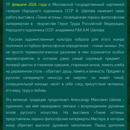
17 февраля 2026 года
в Московской государственной картинной
галерее Народного художника СССР А. Шилова начинает свою
работу выставка «Тихие истины», посвящённая лирико-философским
натюрмортам в творчестве Героя Труда Российской Федерации,
Народного художника СССР, академика РАХ А.М. Шилова.
Русская художественная культура избрала для этого жанра
поэтичное и глубоко философское определение - «тихая жизнь». Это
не просто терминологическое различие: в нём отражается особое
мировосприятие, в котором даже самый скромный предмет -
полевой цветок в глиняном кувшине, старинная икона, ломоть хлеба
на деревянном столе - обретает душу, память и вечность. Предмет в
русском натюрморте никогда не «мёртв»: он живёт тихой,
созерцательной жизнью, несёт в себе след присутствия человека,
его веру, труд и любовь.
Эту великую традицию продолжает Александр Максович Шилов -
художник, чьё имя неразрывно связано с возрождением духовных
основ русского искусства. На выставке «Тихие истины»
представлены лирико-философские натюрморты Мастера, в которых
жанр обретает высокое духовное наполнение. Перед зрителем