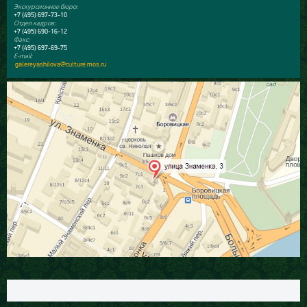
Экскурсионное бюро:
+7 (495) 697-73-10
Отдел кадров:
+7 (495) 690-16-12
Факс:
+7 (495) 697-69-75
E-mail:
galereyashilova@culture.mos.ru