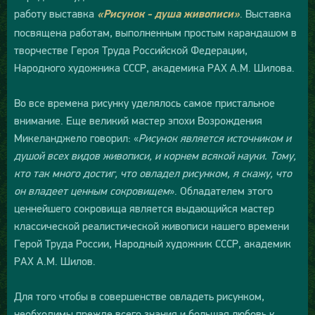
работу выставка
. Выставка
«Рисунок - душа живописи»
посвящена работам, выполненным простым карандашом в
творчестве Героя Труда Российской Федерации,
Народного художника СССР, академика РАХ А.М. Шилова.
Во все времена рисунку уделялось самое пристальное
внимание. Еще великий мастер эпохи Возрождения
Микеланджело говорил: «
Рисунок является источником и
душой всех видов живописи, и корнем всякой науки. Тому,
кто так много достиг, что овладел рисунком, я скажу, что
он владеет ценным сокровищем
». Обладателем этого
ценнейшего сокровища является выдающийся мастер
классической реалистической живописи нашего времени
Герой Труда России, Народный художник СССР, академик
РАХ А.М. Шилов.
Для того чтобы в совершенстве овладеть рисунком,
необходимы прежде всего знания и большая любовь к