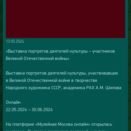
13.05.2024
«Выставка портретов деятелей культуры – участников
Великой Отечественной войны»
Выставка портретов деятелей культуры, участвовавших
в Великой Отечественной войне в творчестве
Народного художника СССР, академика РАХ А.М. Шилова
Онлайн
22.05.2024 – 30.06.2024
На платформе «Музейная Москва онлайн» открылась