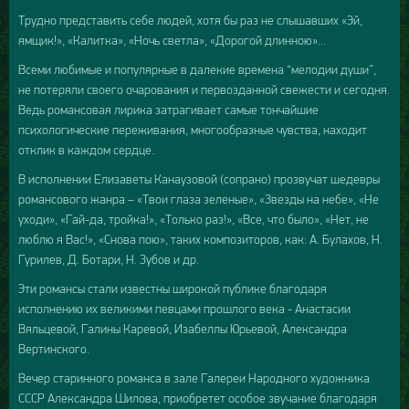
Трудно представить себе людей, хотя бы раз не слышавших «Эй,
ямщик!», «Калитка», «Ночь светла», «Дорогой длинною»...
Всеми любимые и популярные в далекие времена “мелодии души”,
не потеряли своего очарования и первозданной свежести и сегодня.
Ведь романсовая лирика затрагивает самые тончайшие
психологические переживания, многообразные чувства, находит
отклик в каждом сердце.
В исполнении Елизаветы Канаузовой (сопрано) прозвучат шедевры
романсового жанра – «Твои глаза зеленые», «Звезды на небе», «Не
уходи», «Гай-да, тройка!», «Только раз!», «Все, что было», «Нет, не
люблю я Вас!», «Снова пою», таких композиторов, как: А. Булахов, Н.
Гурилев, Д. Ботари, Н. Зубов и др.
Эти романсы стали известны широкой публике благодаря
исполнению их великими певцами прошлого века - Анастасии
Вяльцевой, Галины Каревой, Изабеллы Юрьевой, Александра
Вертинского.
Вечер старинного романса в зале Галереи Народного художника
СССР Александра Шилова, приобретет особое звучание благодаря