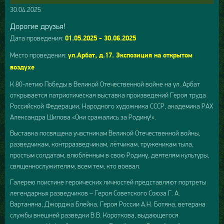
30.04.2025
Дорогие друзья!
Дата проведения:
01.05.2025 - 30.06.2025
Место проведения:
ул.Арбат, д.17. Экспозиция на открытом
воздухе
К 80-летию Победы в Великой Отечественной войне на ул. Арбат
открывается патриотическая выставка произведений Героя труда
Российской Федерации, Народного художника СССР, академика РАХ
Александра Шилова «Они сражались за Родину!».
Выставка посвящена участникам Великой Отечественной войны,
разведчикам, контрразведчикам, лётчикам, труженикам тыла,
простым солдатам, влюблённым в свою Родину, деятелям культуры,
священнослужителям, всем тем, кто воевал.
Галерею поистине героических личностей представляют портреты
легендарных разведчиков – Героя Советского Союза Г. А.
Вартаняна, Джорджа Блейка, Героя России А.Н. Ботяна, ветерана
службы внешней разведки В.В. Короткова, выдающегося