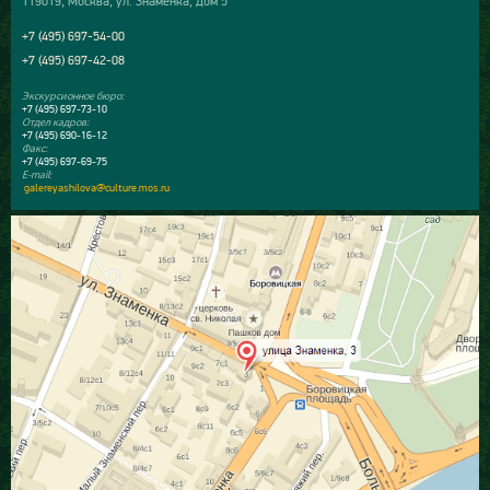
119019, Москва, ул. Знаменка, дом 5
+7 (495) 697-54-00
+7 (495) 697-42-08
Экскурсионное бюро:
+7 (495) 697-73-10
Отдел кадров:
+7 (495) 690-16-12
Факс:
+7 (495) 697-69-75
E-mail:
galereyashilova@culture.mos.ru