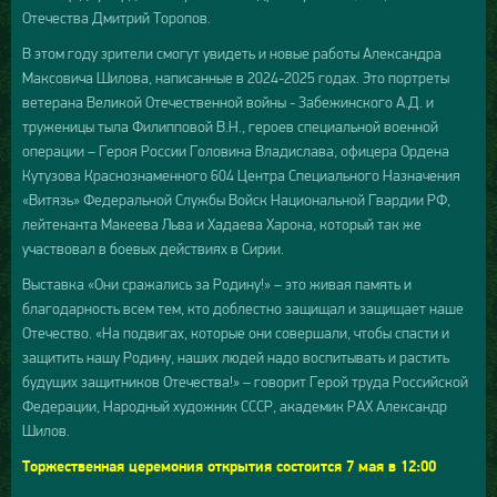
Отечества Дмитрий Торопов.
В этом году зрители смогут увидеть и новые работы Александра
Максовича Шилова, написанные в 2024-2025 годах. Это портреты
ветерана Великой Отечественной войны - Забежинского А.Д. и
труженицы тыла Филипповой В.Н., героев специальной военной
операции – Героя России Головина Владислава, офицера Ордена
Кутузова Краснознаменного 604 Центра Специального Назначения
«Витязь» Федеральной Службы Войск Национальной Гвардии РФ,
лейтенанта Макеева Льва и Хадаева Харона, который так же
участвовал в боевых действиях в Сирии.
Выставка «Они сражались за Родину!» – это живая память и
благодарность всем тем, кто доблестно защищал и защищает наше
Отечество. «На подвигах, которые они совершали, чтобы спасти и
защитить нашу Родину, наших людей надо воспитывать и растить
будущих защитников Отечества!» – говорит Герой труда Российской
Федерации, Народный художник СССР, академик РАХ Александр
Шилов.
Торжественная церемония открытия состоится 7 мая в 12:00