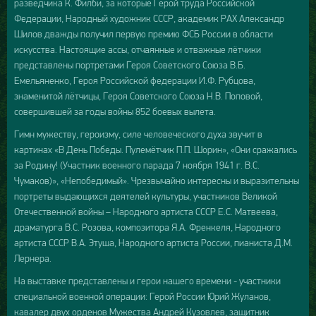
разведчика К. Филби, за которые Герой труда Российской
Федерации, Народный художник СССР, академик РАХ Александр
Шилов дважды получил первую премию ФСБ России в области
искусства. Настоящие ассы, отчаянные и отважные лётчики
представлены портретами Героя Советского Союза В.Б.
Емельяненко, Героя Российской федерации И.Ф. Рубцова,
знаменитой лётчицы, Героя Советского Союза Н.В. Поповой,
совершившей за годы войны 852 боевых вылета.
Гимн мужеству, героизму, силе человеческого духа звучит в
картинах «В День Победы. Пулемётчик П.П. Шорин», «Они сражались
за Родину! (Участник военного парада 7 ноября 1941 г. В.С.
Чумаков)», «Непобедимый». Чрезвычайно интересны и выразительны
портреты выдающихся деятелей культуры, участников Великой
Отечественной войны – Народного артиста СССР Е.С. Матвеева,
драматурга В.С. Розова, композитора Я.А. Френкеля, Народного
артиста СССР В.А. Этуша, Народного артиста России, пианиста Д.М.
Лернера.
На выставке представлены и герои нашего времени - участники
специальной военной операции: Герой России Юрий Жуланов,
кавалер двух орденов Мужества Андрей Кузовлев, защитник