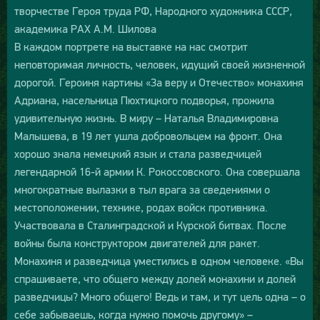
творчестве Героя труда РФ, Народного художника СССР,
академика РАХ А.М. Шилова
В каждом портрете на выставке на нас смотрит
неповторимая личность, человек, идущий своей жизненной
дорогой. Героиня картины «За веру и Отечество» монахиня
Адриана, насельница Пюхтицкого подворья, прожила
удивительную жизнь. В миру – Наталья Владимировна
Малышева, в 19 лет ушла добровольцем на фронт. Она
хорошо знала немецкий язык и стала разведчицей
легендарной 16-й армии К. Рокоссовского. Она совершала
многократные вылазки в тыл врага за сведениями о
местоположении, технике, родах войск противника.
Участвовала в Сталинградской и Курской битвах. После
войны была конструктором двигателей для ракет.
Монахиня и разведчица уместились в одном человеке. «Вы
спрашиваете, что общего между долей монахини и долей
разведчицы? Много общего! Ведь и там, и тут цель одна – о
себе забываешь, когда нужно помочь другому» –