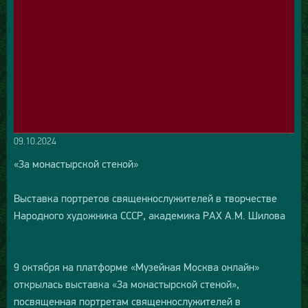
09.10.2024
«За монастырской стеной»
Выставка портретов священнослужителей в творчестве
Народного художника СССР, академика РАХ А.М. Шилова
9 октября на платформе «Музейная Москва онлайн»
открылась выставка «За монастырской стеной»,
посвященная портретам священнослужителей в