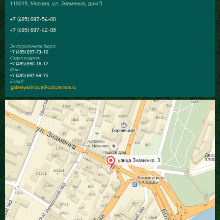
119019, Москва, ул. Знаменка, дом 5
+7 (495) 697-54-00
+7 (495) 697-42-08
Экскурсионное бюро:
+7 (495) 697-73-10
Отдел кадров:
+7 (495) 690-16-12
Факс:
+7 (495) 697-69-75
E-mail:
galereyashilova@culture.mos.ru