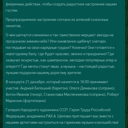
фееричных действах, чтобы создать радостное настроение нашим
гостям.
Предпраздничное настроение соткано из аллюзий сказочных
сюжетов…
О чем шепчутся снежинки и так таинственно мерцают звезды на
прозрачном зимнем небе? Или оживленно щебечут снегири,
поглядывая на свои нарядные грудки? Конечно! Они готовятся к
новогоднему балу, где будет красиво, звонко и празднично! Где
зазвучат искристые, как шампанское, мелодии популярных опер и
оперетт! Где мечты станут явью, а музыка – настоящей радостью,
лучшим подарком нашему дорогому зрителю.
В концерте 21 декабря, который начнется в 18:00 принимают
участие: Анджей Белецкий (баритон), Олеся Демакова (сопрано),
Антон Иванов (тенор), Станислава Масленникова (сопрано), Роберт
Марискин (фортепиано).
Галерея Народного художника СССР, Героя Труда Российской
Федерации, академика РАХ А. Шилова приглашает вас вместе с
нашими артистами настроиться на гармонию музыки и волшебства!