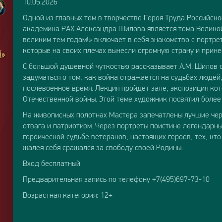
10.05.2026
Одной из главных тем в творчестве Героя Труда Российск
академика РАХ Александра Шилова является тема Велико
великим тем годам!» включает в себя знакомство с портре
которые на своих плечах вынесли огромную страну и прин
С большой душевной чуткостью рассказывает А.М. Шилов о
задуматься о том, как война отражается на судьбах людей
послевоенное время. Лекция пройдет зале, экспозиция ко
Отечественной войны. Этой теме художник посвятил более 
На живописных полотнах Мастера запечатлены лучшие чер
отвага и патриотизм. Через портреты поистине легендарн
героической судьбе ветеранов, настоящих героев, тех, кто
жалея себя сражался за свободу своей Родины.
Вход бесплатный
Предварительная запись по телефону +7(495)697-73-10
Возрастная категория: 12+