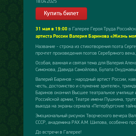
18.04.2025
в Галерее Героя Труда Российск
31 мая в 19:00
артиста России Валерия Баринова «Жизнь моя
Название - строка из стихотворения поэта Серге
прочтет произведения поэтов Серебряного века, 
Особая, важная и святая тема для Валерия Алек
Симонова, Давида Самойлова, Булата Окуджавы
Валерий Баринов - народный артист России, ка
честь, достоинство и служение зрителю», трижд
Баринов окончил Высшее театральное училище и
Российской армии, Театре имени Пушкина, труп
выхода на экраны сериала «Петербургские тайны
Эмоциональный рисунок Творческого вечера Вал
СССР, академика РАХ А.М. Шилова, особенно про
До встречи в Галерее!