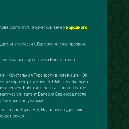
лова состоится Творческий вечер
народного
 будет много поэзии. Валерий Александрович
е вечера прозвучат стихи Константина
ии «Хрустальная Турандот» в номинации «За
а, актер театра и кино. В 1968 году Валерий
сновение». Работал в разные годы в Театре
аматический талант Валерия Баринова после
 «Империя под ударом».
ство Героя Труда РФ, Народного художника
ойдет вечер.