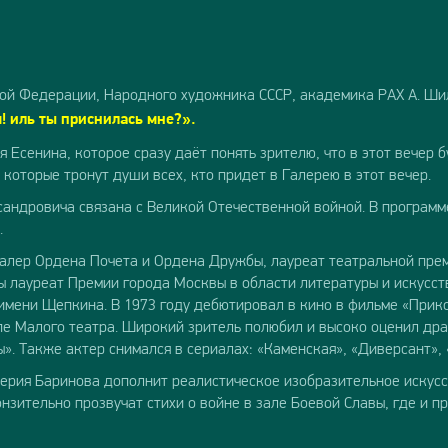
ой Федерации, Народного художника СССР, академика РАХ А. Ши
! иль ты приснилась мне?».
я Есенина, которое сразу даёт понять зрителю, что в этот вечер
которые тронут души всех, кто придет в Галерею в этот вечер.
сандровича связана с Великой Отечественной войной. В программ
.
валер Ордена Почета и Ордена Дружбы, лауреат театральной прем
ы лауреат Премии города Москвы в области литературы и искусств
мени Щепкина. В 1973 году дебютировал в кино в фильме «Прико
пе Малого театра. Широкий зритель полюбил и высоко оценил др
». Также актер снимался в сериалах: «Каменская», «Диверсант»,
ерия Баринова дополнит реалистическое изобразительное искус
нзительно прозвучат стихи о войне в зале Боевой Славы, где и пр