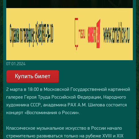
07.01.2024
2 марта в 18:00 в Московской Государственной картинной
галерее Героя Труда Российской Федерации, Народного
художника СССР, академика РАХ А.М. Шилова состоится
концерт «Воспоминания о России».
Классическое музыкальное искусство в России начало
стремительно развиваться только на рубеже XVIII и XIX