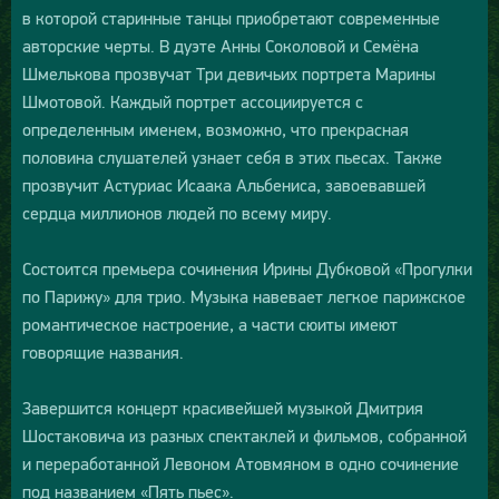
в которой старинные танцы приобретают современные
авторские черты. В дуэте Анны Соколовой и Семёна
Шмелькова прозвучат Три девичьих портрета Марины
Шмотовой. Каждый портрет ассоциируется с
определенным именем, возможно, что прекрасная
половина слушателей узнает себя в этих пьесах. Также
прозвучит Астуриас Исаака Альбениса, завоевавшей
сердца миллионов людей по всему миру.
Состоится премьера сочинения Ирины Дубковой «Прогулки
по Парижу» для трио. Музыка навевает легкое парижское
романтическое настроение, а части сюиты имеют
говорящие названия.
Завершится концерт красивейшей музыкой Дмитрия
Шостаковича из разных спектаклей и фильмов, собранной
и переработанной Левоном Атовмяном в одно сочинение
под названием «Пять пьес».