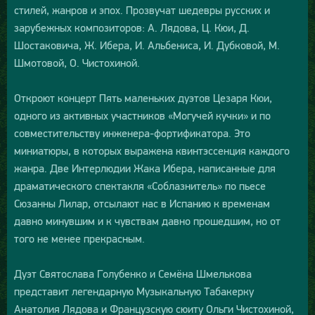
стилей, жанров и эпох. Прозвучат шедевры русских и
зарубежных композиторов: А. Лядова, Ц. Кюи, Д.
Шостаковича, Ж. Ибера, И. Альбениса, И. Дубковой, М.
Шмотовой, О. Чистохиной.
Откроют концерт Пять маленьких дуэтов Цезаря Кюи,
одного из активных участников «Могучей кучки» и по
совместительству инженера-фортификатора. Это
миниатюры, в которых выражена квинтэссенция каждого
жанра. Две Интерлюдии Жака Ибера, написанные для
драматического спектакля «Соблазнитель» по пьесе
Сюзанны Лилар, отсылают нас в Испанию к временам
давно минувшим и к чувствам давно прошедшим, но от
того не менее прекрасным.
Дуэт Святослава Голубенко и Семёна Шмелькова
представит легендарную Музыкальную Табакерку
Анатолия Лядова и Французскую сюиту Ольги Чистохиной,