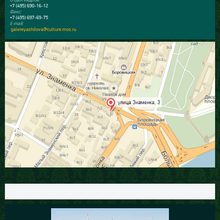
+7 (495) 690-16-12
Факс:
+7 (495) 697-69-75
E-mail:
galereyashilova@culture.mos.ru