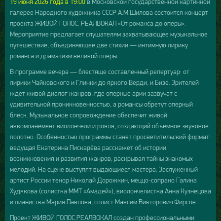
19 июня 2026 года в 19:00
в Московской государственной картинной
галерее Народного художника СССР А.М.Шилова состоится концерт
проекта ЖИВОЙ ГОЛОС. РЕАЛВОКАЛ «От романса до оперы».
Мероприятие предлагает слушателям захватывающее музыкальное
путешествие, объединяющее две стихии — интимную лирику
романса и драматизм великой оперы.
В программе вечера — блестяще составленный репертуар: от
лирики Чайковского и Глинки до яркого Верди, и Бизе. Зрителей
ждет живой диалог жанров, где оперные арии зазвучат с
удивительной проникновенностью, а романсы обретут оперный
блеск. Музыкальное сопровождение обеспечит живой
аккомпанемент виолончели и рояля, создающий объемное звуковое
полотно. Особенностью программы станет просветительский формат:
ведущая Екатерина Пискарёва расскажет об истории
возникновения и развития жанров, раскрывая тайны знакомых
мелодий. На сцене выступят выдающиеся мастера: Заслуженный
артист России тенор Николай Дорожкин, меццо-сопрано Галина
Худякова (солистка ММТ «Амадей»), виолончелистка Анна Кузнецова
и пианистка Мария Павлова, солист Максим Викторович Фирсов.
Проект ЖИВОЙ ГОЛОС.РЕАЛВОКАЛ создан профессиональными