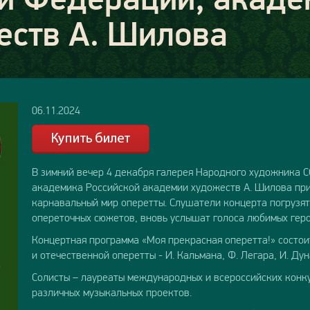
еств А. Шилова
06.11.2024
В зимний вечер 4 декабря галерея Народного художника С
академика Российской академии художеств А. Шилова при
карнавальный мир оперетты. Слушатели концерта погрузя
опереточных сюжетов, вновь услышат голоса любимых геро
Концертная программа «Моя прекрасная оперетта!» состои
и отечественной оперетты - И. Кальмана, Ф. Легара, И. Дун
Солисты – лауреаты международных и всероссийских конку
различных музыкальных проектов.