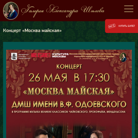
КУПИТЬ БИЛЕТ
Концерт «Москва майская»