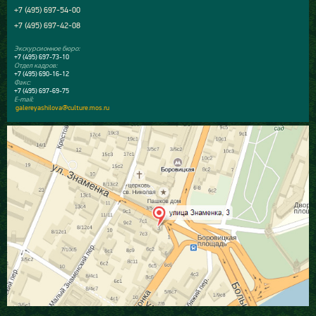
+7 (495) 697-54-00
+7 (495) 697-42-08
Экскурсионное бюро:
+7 (495) 697-73-10
Отдел кадров:
+7 (495) 690-16-12
Факс:
+7 (495) 697-69-75
E-mail:
galereyashilova@culture.mos.ru