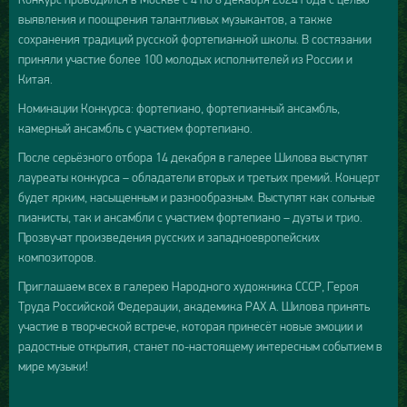
выявления и поощрения талантливых музыкантов, а также
сохранения традиций русской фортепианной школы. В состязании
приняли участие более 100 молодых исполнителей из России и
Китая.
Номинации Конкурса: фортепиано, фортепианный ансамбль,
камерный ансамбль с участием фортепиано.
После серьёзного отбора 14 декабря в галерее Шилова выступят
лауреаты конкурса – обладатели вторых и третьих премий. Концерт
будет ярким, насыщенным и разнообразным. Выступят как сольные
пианисты, так и ансамбли с участием фортепиано – дуэты и трио.
Прозвучат произведения русских и западноевропейских
композиторов.
Приглашаем всех в галерею Народного художника СССР, Героя
Труда Российской Федерации, академика РАХ А. Шилова принять
участие в творческой встрече, которая принесёт новые эмоции и
радостные открытия, станет по-настоящему интересным событием в
мире музыки!