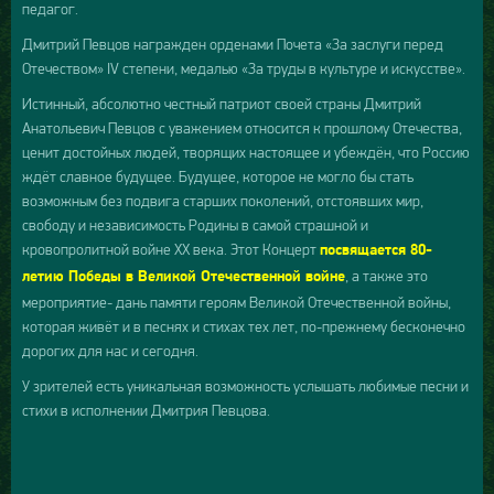
педагог.
Дмитрий Певцов награжден орденами Почета «За заслуги перед
Отечеством» IV степени, медалью «За труды в культуре и искусстве».
Истинный, абсолютно честный патриот своей страны Дмитрий
Анатольевич Певцов с уважением относится к прошлому Отечества,
ценит достойных людей, творящих настоящее и убеждён, что Россию
ждёт славное будущее. Будущее, которое не могло бы стать
возможным без подвига старших поколений, отстоявших мир,
свободу и независимость Родины в самой страшной и
кровопролитной войне ХХ века. Этот Концерт
посвящается 80-
, а также это
летию Победы в Великой Отечественной войне
мероприятие- дань памяти героям Великой Отечественной войны,
которая живёт и в песнях и стихах тех лет, по-прежнему бесконечно
дорогих для нас и сегодня.
У зрителей есть уникальная возможность услышать любимые песни и
стихи в исполнении Дмитрия Певцова.