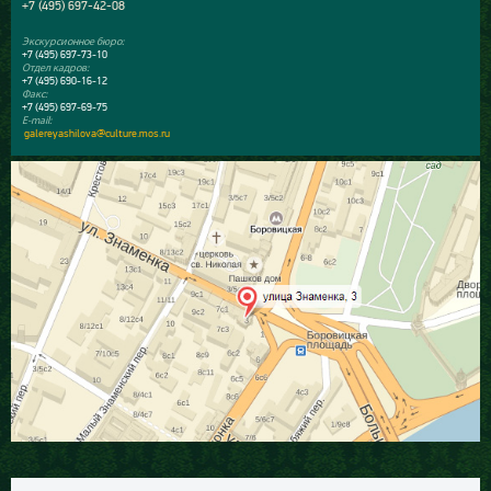
+7 (495) 697-42-08
Экскурсионное бюро:
+7 (495) 697-73-10
Отдел кадров:
+7 (495) 690-16-12
Факс:
+7 (495) 697-69-75
E-mail:
galereyashilova@culture.mos.ru