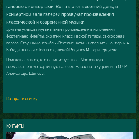
галерею с концертами. Вот и в этот весенний день, в
концертном зале галереи прозвучат произведения
классической и современной музыки.
Зрители услышат музыкальные произведения в исполнении
фортепиано, флейты, скрипки, классической гитары, саксофона и
голоса. Струнный ансамбль «Веселые нотки» исполнит «Ноктюрн» А.
Бабаджаняна и «Песню о далекой Родине» М. Таривердиева.
Приглашаем всех, кто ценит искусство в Московскую
государственную картинную галерею Народного художника СССР
Александра Шилова!
Возврат к списку
КОНТАКТЫ