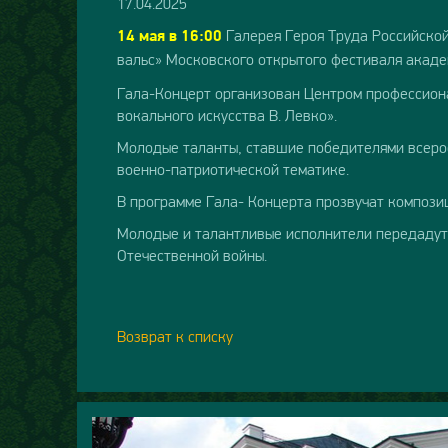
17.04.2025
Галерея Героя Труда Российско
14 мая в 16:00
вальс» Московского открытого фестиваля акад
Гала-Концерт организован Центром профессион
вокального искусства В. Левко».
Молодые таланты, ставшие победителями всерос
военно-патриотической тематике.
В программе Гала- Концерта прозвучат компози
Молодые и талантливые исполнители передадут 
Отечественной войны.
Возврат к списку