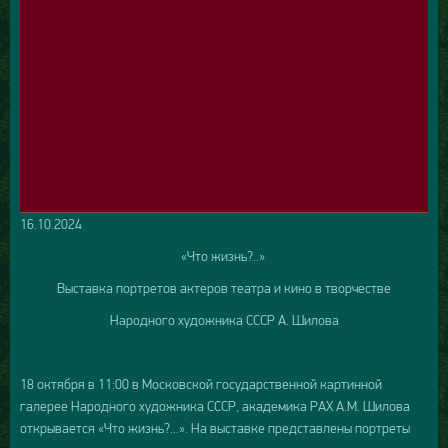
16.10.2024
«Что жизнь?..»
Выставка портретов актеров театра и кино в творчестве
Народного художника СССР А. Шилова
18 октября в 11:00 в Московской государственной картинной
галерее Народного художника СССР, академика РАХ А.М. Шилова
открывается «Что жизнь?...». На выставке представлены портреты