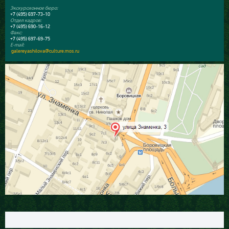
Экскурсионное бюро:
+7 (495) 697-73-10
Отдел кадров:
+7 (495) 690-16-12
Факс:
+7 (495) 697-69-75
E-mail:
galereyashilova@culture.mos.ru