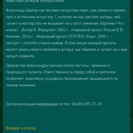
известных актеров театра и кино.
Александр Шилов как человек искусства знает, как тяжел и тернист
путь к истинному искусству. С полотен на нас смотрят актеры, чей
талант и мастерство не вызывает ни у кого сомнения. Картины «Что
жизнь?.. (Актёр В. Фёдоров)» 2004 г., «Народный артист России Е.В.
Князев», 2014 г., «Народный артист СССР В.А. Этуш», 2005 г. –
смотрят с полотен словно живые. В этих лицах каждый зритель
может узнать своего любимого актера, чье обаяние и талант ни с чем
нельзя сравнить.
​Творчество Александра Шилова полно чистоты, гармонии и
природного таланта. Ответственность перед собой и зрителем
позволяет живописцу создавать произведения, выдающиеся по
своему значению.
Дополнительная информация по тел.: 8(495) 697-73-10
Возврат к списку