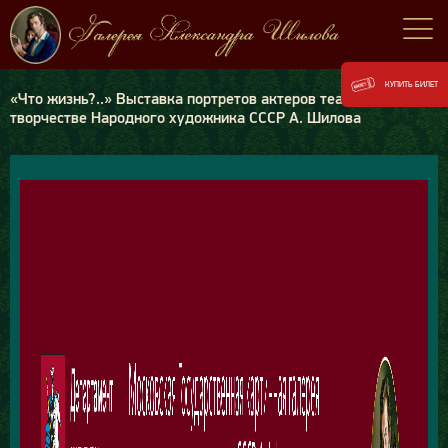
КУПИТЬ БИЛЕТ
«Что жизнь?..» Выставка портретов актеров театра и кино в
творчестве Народного художника СССР А. Шилова