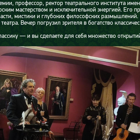
емии, профессор, ректор театрального института име
рским мастерством и исключительной энергией. Его 
расти, мистики и глубоких философских размышлений.
 театра. Вечер погрузил зрителя в богатство классич
лассику — и вы сделаете для себя множество открыти