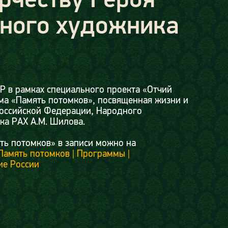
дного художника
Р в рамках специального проекта «Отчий
ма «Память потомков», посвященная жизни и
Российской Федерации, Народного
ка РАХ А.М. Шилова.
ть потомков» в записи можно на
Память потомков | Программы |
ие России