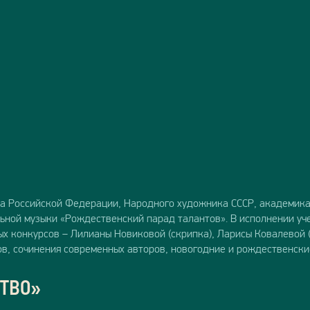
да Российской Федерации, Народного художника СССР, академик
ьной музыки «Рождественский парад талантов». В исполнении у
х конкурсов – Лилианы Новиковой (скрипка), Ларисы Ковалевой (
в, сочинения современных авторов, новогодние и рождественск
ТВО»