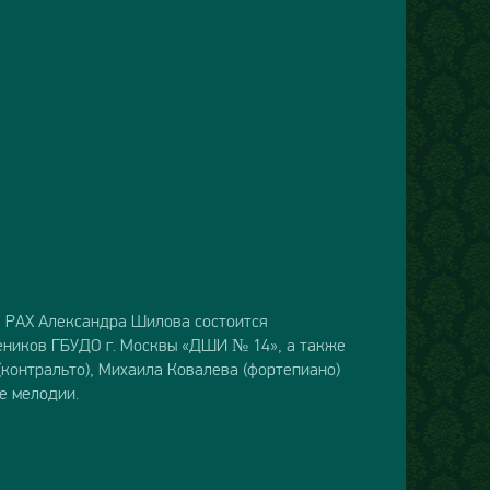
а РАХ Александра Шилова состоится
чеников ГБУДО г. Москвы «ДШИ № 14», а также
контральто), Михаила Ковалева (фортепиано)
ие мелодии.