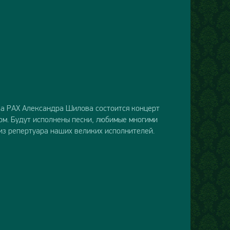
ка РАХ Александра Шилова состоится концерт
ом. Будут исполнены песни, любимые многими
из репертуара наших великих исполнителей.