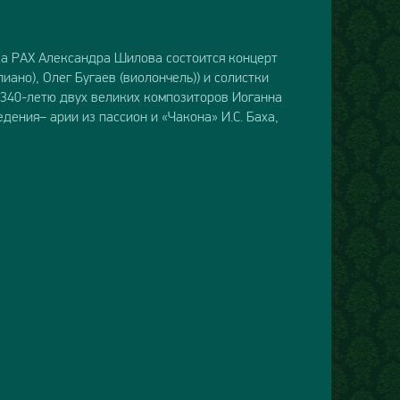
ка РАХ Александра Шилова состоится концерт
иано), Олег Бугаев (виолончель)) и солистки
 340-летю двух великих композиторов Иоганна
дения– арии из пассион и «Чакона» И.С. Баха,