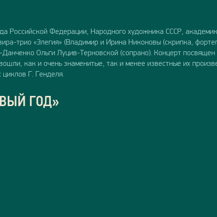
уда Российской Федерации, Народного художника СССР, академи
вира-трио «Элегия» (Владимир и Ирина Никоновы (скрипка, фортеп
а-Данченко Ольги Луцив-Терновской (сопрано). Концерт посвящен
вошли, как и очень знаменитые, так и менее известные их произве
циклов Г. Генделя.
ОВЫЙ ГОД»