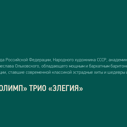
уда Российской Федерации, Народного художника СССР, академи
ячеслава Ольховского, обладающего мощным и бархатным баритон
ии, ставшие современной классикой эстрадные хиты и шедевры 
ОЛИМП» ТРИО «ЭЛЕГИЯ»