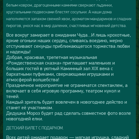
белым ковром, драгоценными камнями сверкают льдинки,
хрустальными подвесками блестят сосульки. А наши дома
наполняются запахом свежей хвои, ароматом мандаринов и сладких
пирогов, унося нас в мир далеких, счастливых мгновений детства.
Все вокруг замирает в ожидании Чуда...И лишь крохотные,
яркие огоньки наших сердец, сливаясь воедино, мерно
отстукивают секунды приближающегося торжества любви
и надежды!
Добрая, красивая, трепетная музыкальная
«Рождественская сказка» приглашает маленьких и
больших гостей в уютный Каминный зал XIX века с
бархатными пуфиками, сверкающими игрушками и
атмосферой волшебства!
Праздничное мероприятие не ограничатся спектаклем, а
включает в себя игровую программу, театром кукол и
теней.
Каждый зритель будет вовлечен в новогоднее действо и
станет её участником.
Дедушка Мороз будет рад сделать совместное фото возле
новогодней елки.
ДЕТСКИЙ БИЛЕТ С ПОДАРКОМ.
Всех детей ожидает подарок — мягкая игрушка, сладкий