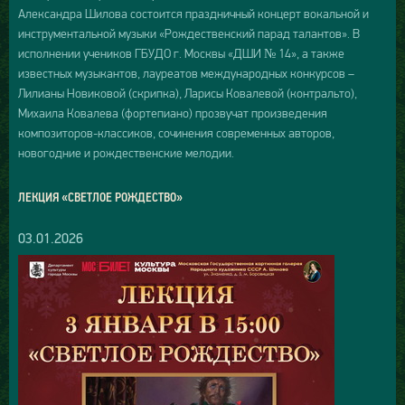
Александра Шилова состоится праздничный концерт вокальной и
инструментальной музыки «Рождественский парад талантов». В
исполнении учеников ГБУДО г. Москвы «ДШИ № 14», а также
известных музыкантов, лауреатов международных конкурсов –
Лилианы Новиковой (скрипка), Ларисы Ковалевой (контральто),
Михаила Ковалева (фортепиано) прозвучат произведения
композиторов-классиков, сочинения современных авторов,
новогодние и рождественские мелодии.
ЛЕКЦИЯ «СВЕТЛОЕ РОЖДЕСТВО»
03.01.2026