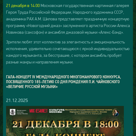
21 декабря в 14.00
Московская государственная картинная галерея
Героя Труда Российской Федерации, Народного художника СССР,
академика РАХ А.М. Шилова представляет праздничную концертную
программу «Новогодний джаз» заслуженного артиста России Алекса
Новикова (саксофон) и ансамбля джазовой музыки «Алекс-Бэнд».
Зрители любят этот коллектив за элегантность и эмоциональность
исполнения, удивительно сочетающуюся с яркой индивидуальностью
каждого музыканта, за бесстрашие, с котором ансамбль пробует
разные жанры и направления музыки.
ГАЛА-КОНЦЕРТ IV МЕЖДУНАРОДНОГО МНОГОЖАНРОВОГО КОНКУРСА,
ПОСВЯЩЕННОГО 185-ЛЕТИЮ СО ДНЯ РОЖДЕНИЯ П.И. ЧАЙКОВСКОГО
«ВЕЛИЧИЕ РУССКОЙ МУЗЫКИ»
21.12.2025