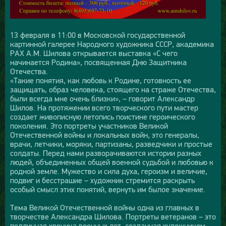
13 февраля в 11:00 в Московской государственной
картинной галерее Народного художника СССР, академика
РАХ А.М. Шилова открывается выставка «С чего
начинается Родина», посвященная Дню Защитника
Отечества.
«Такие понятия, как любовь к Родине, готовность ее
защищать, образ человека, стоящего на страже Отечества,
были всегда мне очень близки», – говорит Александр
Шилов. На протяжении всего творческого пути мастер
создает живописную летопись поистине героического
поколения. Это портреты участников Великой
Отечественной войны и локальных войн, это генералы,
врачи, летчики, моряки, партизаны, разведчики и простые
солдаты. Перед нами разворачиваются истории разных
людей, объединенных общей военной судьбой и любовью к
родной земле. Мужество и сила духа, героизм и величие,
подвиг и бесстрашие – художник стремится раскрыть
особый смысл этих понятий, вернуть им былое значение.
Тема Великой Отечественной войны одна из главных в
творчестве Александра Шилова. Портреты ветеранов – это
подлинная хроника военных лет, созданная художником.