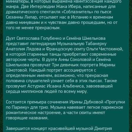
миниатюры, в которых выражена квинтэссенция каждого
жанра. Две Интерлюдии Жака Ибера, написанные для
драматического спектакля «Соблазнитель» по пьесе
Сюзанны Лилар, отсылают нас в Испанию к временам
давно минувшим и к чувствам давно прошедшим, но от
того не менее прекрасным.
Дуэт Святослава Голубенко и Семёна Шмелькова
представит легендарную Музыкальную Табакерку
Анатолия Лядова и Французскую сюиту Ольги Чистохиной,
в которой старинные танцы приобретают современные
авторские черты. В дуэте Анны Соколовой и Семёна
Шмелькова прозвучат Три девичьих портрета Марины
Шмотовой. Каждый портрет ассоциируется с
определенным именем, возможно, что прекрасная
половина слушателей узнает себя в этих пьесах. Также
прозвучит Астуриас Исаака Альбениса, завоевавшей
сердца миллионов людей по всему миру.
Состоится премьера сочинения Ирины Дубковой «Прогулки
по Парижу» для трио. Музыка навевает легкое парижское
романтическое настроение, а части сюиты имеют
говорящие названия.
Завершится концерт красивейшей музыкой Дмитрия