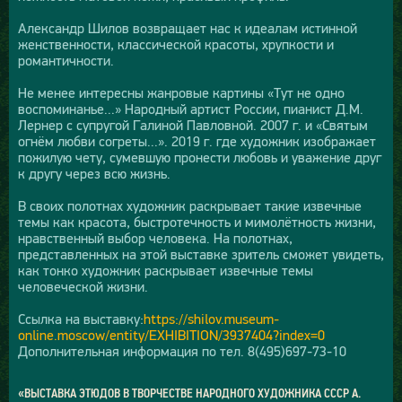
Александр Шилов возвращает нас к идеалам истинной
женственности, классической красоты, хрупкости и
романтичности.
Не менее интересны жанровые картины «Тут не одно
воспоминанье...» Народный артист России, пианист Д.М.
Лернер с супругой Галиной Павловной. 2007 г. и «Святым
огнём любви согреты...». 2019 г. где художник изображает
пожилую чету, сумевшую пронести любовь и уважение друг
к другу через всю жизнь.
В своих полотнах художник раскрывает такие извечные
темы как красота, быстротечность и мимолётность жизни,
нравственный выбор человека. На полотнах,
представленных на этой выставке зритель сможет увидеть,
как тонко художник раскрывает извечные темы
человеческой жизни.
Ссылка на выставку:
https://shilov.museum-
online.moscow/entity/EXHIBITION/3937404?index=0
Дополнительная информация по тел. 8(495)697-73-10
«ВЫСТАВКА ЭТЮДОВ В ТВОРЧЕСТВЕ НАРОДНОГО ХУДОЖНИКА СССР А.