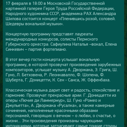
17 февраля в 18:00 в Московской Государственной
картинной галерее Героя Труда Российской Федерации,
Народного художника СССР, академика РАХ Александра
Шилова состоится концерт «Пленившись розой, соловей.
Шедевры вокальной музыки».
Концертную программу представят лауреаты
международных конкурсов, солисты Пермского
Губернского оркестра: Сафиулина Наталья –вокал, Елена
Синкевич – партия фортепиано.
В этот вечер гости концерта услышат вокальную
программу, в которой прозвучат произведения зарубежных
композиторов, услышат музыку А. Дворжака, Э. Грига, Ш.
Гуно, Л. Бетховена, Р. Леонкавалло, Ф. Шопена, Ф.
Шуберта, Г. Доницетти, К. Сен - Санса, Ж. Оффенбаха.
Классическая музыка дарит свет и радость, спокойствие и
гармонию. Прозвучат прекрасные арии: Г. Дониццетти из
оперы «Лючия ди Ламмермур», Ш. Гуно «Ромео и
Джульетта», А. Дворжака «Русалка», а также камерные
сочинения, наполненные красочными образами
персонажей, говорящих о вечном – о любви, о счастье, о
жизни... Эти произведения пронизаны чарующими
интонациями, которые затрагивают самые тонкие струны