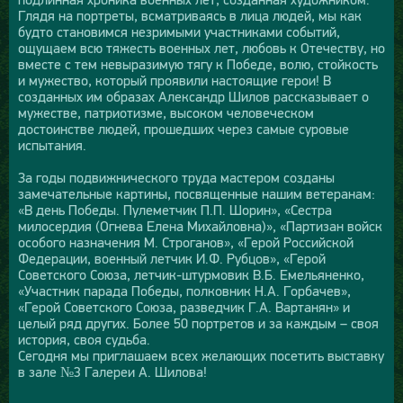
Глядя на портреты, всматриваясь в лица людей, мы как
будто становимся незримыми участниками событий,
ощущаем всю тяжесть военных лет, любовь к Отечеству, но
вместе с тем невыразимую тягу к Победе, волю, стойкость
и мужество, который проявили настоящие герои! В
созданных им образах Александр Шилов рассказывает о
мужестве, патриотизме, высоком человеческом
достоинстве людей, прошедших через самые суровые
испытания.
За годы подвижнического труда мастером созданы
замечательные картины, посвященные нашим ветеранам:
«В день Победы. Пулеметчик П.П. Шорин», «Сестра
милосердия (Огнева Елена Михайловна)», «Партизан войск
особого назначения М. Строганов», «Герой Российской
Федерации, военный летчик И.Ф. Рубцов», «Герой
Советского Союза, летчик-штурмовик В.Б. Емельяненко,
«Участник парада Победы, полковник Н.А. Горбачев»,
«Герой Советского Союза, разведчик Г.А. Вартанян» и
целый ряд других. Более 50 портретов и за каждым – своя
история, своя судьба.
Сегодня мы приглашаем всех желающих посетить выставку
в зале №3 Галереи А. Шилова!