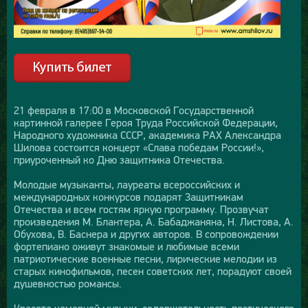
21 февраля в 17:00 в Московской Государственной
картинной галерее Героя Труда Российской Федерации,
Народного художника СССР, академика РАХ Александра
Шилова состоится концерт «Слава победам России!»,
приуроченный ко Дню защитника Отечества.
Молодые музыканты, лауреаты всероссийских и
международных конкурсов подарят Защитникам
Отечества и всем гостям яркую программу. Прозвучат
произведения М. Блантера, А. Бабаджаняна, Н. Листова, А.
Обухова, В. Баснера и других авторов. В сопровождении
фортепиано оживут знакомые и любимые всеми
патриотические военные песни, лирические мелодии из
старых кинофильмов, песен советских лет, порадуют своей
душевностью романсы.
Красота камерной музыки, содержательность поэтического