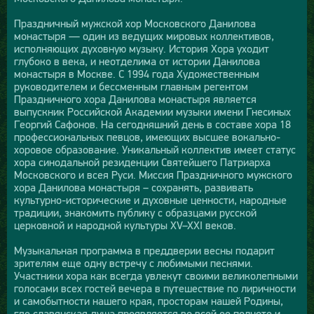
Праздничный мужской хор Московского Данилова
монастыря — один из ведущих мировых коллективов,
исполняющих духовную музыку. История Хора уходит
глубоко в века, и неотделима от истории Данилова
монастыря в Москве. С 1994 года Художественным
руководителем и бессменным главным регентом
Праздничного хора Данилова монастыря является
выпускник Российской Академии музыки имени Гнесиных
Георгий Сафонов. На сегодняшний день в составе хора 18
профессиональных певцов, имеющих высшее вокально-
хоровое образование. Уникальный коллектив имеет статус
хора синодальной резиденции Святейшего Патриарха
Московского и всея Руси. Миссия Праздничного мужского
хора Данилова монастыря – сохранять, развивать
культурно-исторические и духовные ценности, народные
традиции, знакомить публику с образцами русской
церковной и народной культуры XV–XXI веков.
Музыкальная программа в преддверии весны подарит
зрителям еще одну встречу с любимыми песнями.
Участники хора как всегда увлекут своими великолепными
голосами всех гостей вечера в путешествие по лиричности
и самобытности нашего края, просторам нашей Родины,
где славянская душа проявляется во всей ее полноте и