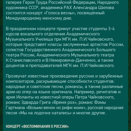
галерее Героя Труда Российской Федерации, Народного
художника СССР, академика РАХ Александра Шилова
состоится концерт «Голоса весны», посвящённый
Международному женскому дню.
В праздничном концерте примут участие студенты 3-4
курсов вокального отделения Академического
Музыкального Училища при МГК им. П.И.Чайковского,
которые представят классы заслуженных артистов России,
солистов Государственного Академического Большого
театра России, Академического Музыкального театра
К.Станиславского и В.Немировича-Данченко, а также
доцентов и преподавателей МГК им. П.И.Чайковского.
Прозвучат известные произведения русских и зарубежных
композиторов, раскрывающие способности студентов:
народные и советские песни, романсы, а также различные
арии из опер на языке оригинала. Например, речитатив и
ария Иоланты из известной оперы Петра Чайковского,
романс Эдварда Грига «Время роз», романс Фомы
Гартмана «Возьми венок из рифм моих», русская народная
песня «Мы на лодочке катались» и многие другие.
КОНЦЕРТ «ВОСПОМИНАНИЯ О РОССИИ»