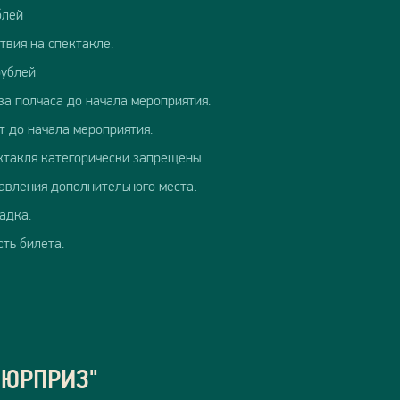
блей
твия на спектакле.
рублей
за полчаса до начала мероприятия.
т до начала мероприятия.
ктакля категорически запрещены.
тавления дополнительного места.
адка.
сть билета.
СЮРПРИЗ"