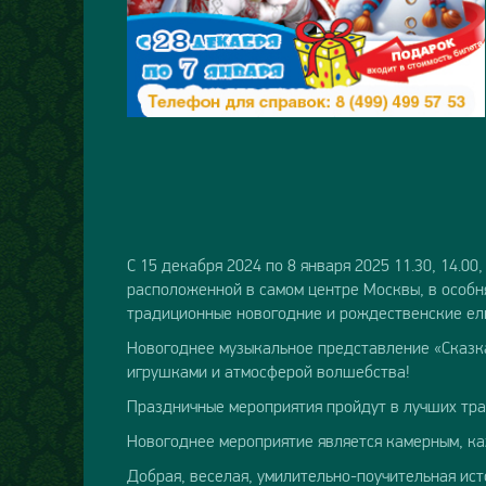
С 15 декабря 2024 по 8 января 2025 11.30, 14.
расположенной в самом центре Москвы, в особн
традиционные новогодние и рождественские елк
Новогоднее музыкальное представление «Сказка
игрушками и атмосферой волшебства!
Праздничные мероприятия пройдут в лучших тра
Новогоднее мероприятие является камерным, ка
Добрая, веселая, умилительно-поучительная ист