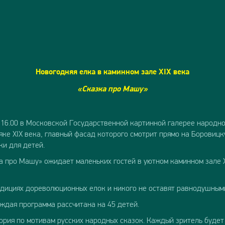
Новогодняя елка в каминном зале
XIX
века
«Сказка про Машу»
00, 16.00 в Московской Государственной картинной галерее наро
яке ХIX века, главный фасад которого смотрит прямо на Боровиц
и для детей.
 про Машу» ожидает маленьких гостей в уютном каминном зале 
дициях дореволюционных елок и никого не оставят равнодушным
ждая программа рассчитана на 45 детей.
ория по мотивам русских народных сказок. Каждый зритель будет