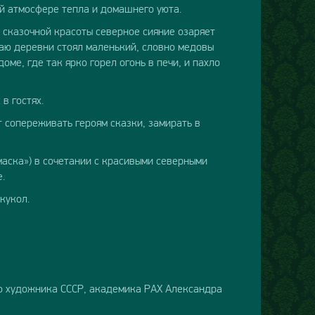
ой атмосфере тепла и домашнего уюта.
а сказочной красоты северное сияние озаряет
раю деревни стоял маленький, словно медовы
ме, где так ярко горел огонь в печи, и пахло
в гостях.
 сопереживать героям сказки, замирать в
маска») в сочетании с красивыми северными
.
кукол.
о художника СССР, академика РАХ Александра