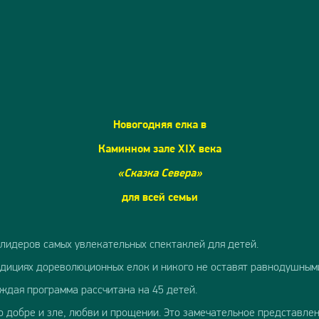
Новогодняя елка в
Каминном зале
XIX
века
«Сказка Севера»
для всей семьи
 лидеров самых увлекательных спектаклей для детей.
дициях дореволюционных елок и никого не оставят равнодушным
ждая программа рассчитана на 45 детей.
о добре и зле, любви и прощении. Это замечательное представл