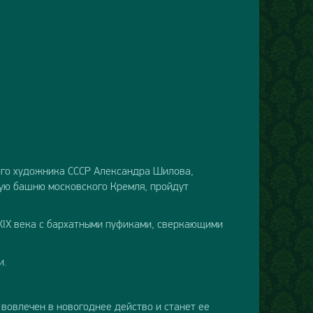
дного художника СССР Александра Шилова,
кую башню московского Кремля, пройдут
XIX века с бархатными пуфиками, сверкающими
и.
 вовлечен в новогоднее действо и станет ее