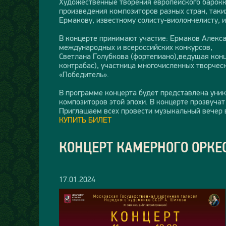
Художественные творения европейского барокк
произведения композиторов разных стран, таких
Ермакову, известному солисту-виолончелисту, 
В концерте принимают участие: Ермаков Алекса
международных и всероссийских конкурсов,
Светлана Голубкова (фортепиано),ведущая конц
контрабас), участница многочисленных творческ
«Победитель».
В программе концерта будет представлена уник
композиторов этой эпохи. В концерте прозвуча
Приглашаем всех провести музыкальный вечер 
КУПИТЬ БИЛЕТ
КОНЦЕРТ КАМЕРНОГО ОРКЕ
17.01.2024