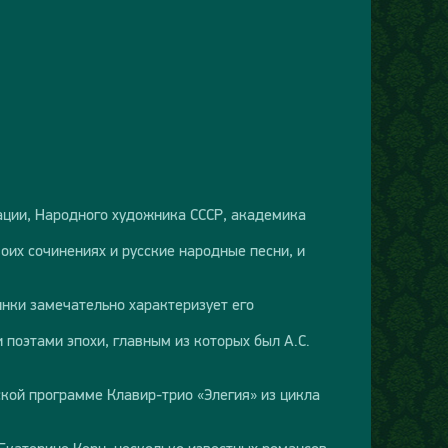
рации, Народного художника СССР, академика
оих сочинениях и русские народные песни, и
инки замечательно характеризует его
поэтами эпохи, главным из которых был А.С.
ской программе Клавир-трио «Элегия» из цикла
Екатерине Керн, несколько известных романсов