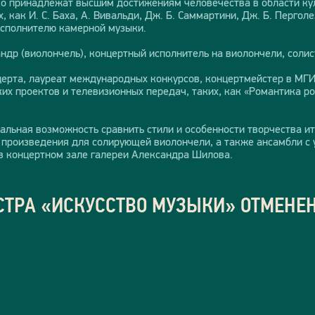
о принадлежат высшим достижениям человечества в области кул
, как И. С. Баха, А. Вивальди, Дж. Б. Саммартини, Дж. Б. Пергол
исполнителю камерной музыки.
ндр (виолончель), концертный исполнитель на виолончели, соли
ерта, лауреат международных конкурсов, концертмейстер в МГИМ
их проектов и телевизионных передач, таких, как «Романтика ро
альная возможность сравнить стили и особенности творчества ит
т произведения для солирующей виолончели, а также ансамбли с 
в концертном зале галереи Александра Шилова.
СТРА «ИСКУССТВО МУЗЫКИ» ОТМЕНЕ