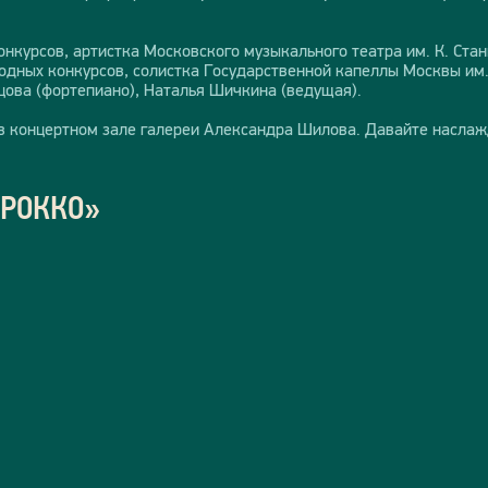
нкурсов, артистка Московского музыкального театра им. К. Ста
ных конкурсов, солистка Государственной капеллы Москвы им. 
ова (фортепиано), Наталья Шичкина (ведущая).
в концертном зале галереи Александра Шилова. Давайте наслаж
АРОККО»