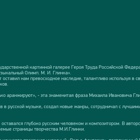
осударственной картинной галерее Героя Труда Российской Феде
зыкальный Олимп. М. И. Глинка».
 оставил нам превосходное наследие, талантливо используя в св
ков.
ько аранжируют», - эта знаменитая фраза Михаила Ивановича Гл
 в русской музыке, создал новые жанры, сотрудничал с лучшими 
, оставался глубоко русским человеком и композитором. В автор
емые страницы творчества М.И.Глинки.
а концерте прозвучат чудесный «Вальс-фантазия», посвященный 