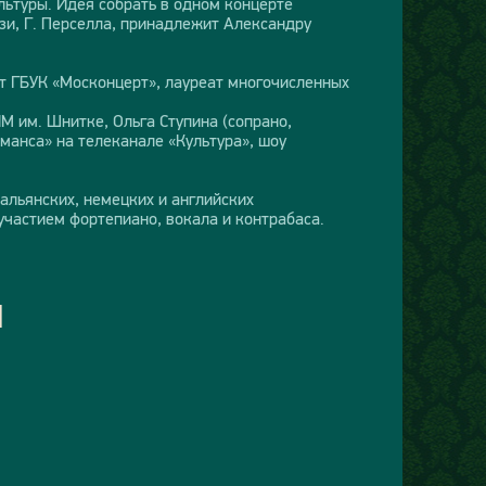
ьтуры. Идея собрать в одном концерте
ези, Г. Перселла, принадлежит Александру
ст ГБУК «Москонцерт», лауреат многочисленных
 им. Шнитке, Ольга Ступина (сопрано,
манса» на телеканале «Культура», шоу
альянских, немецких и английских
участием фортепиано, вокала и контрабаса.
Н