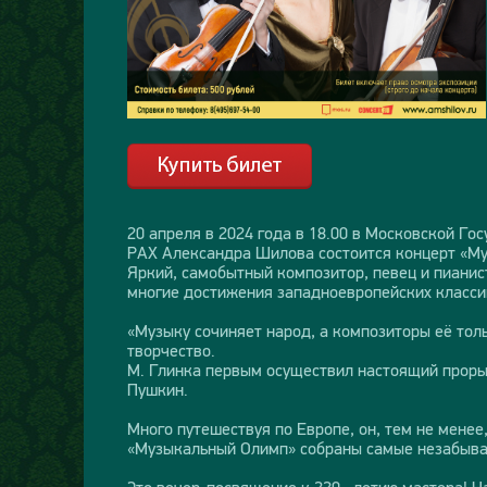
20 апреля в 2024 года в 18.00 в Московской Г
РАХ Александра Шилова состоится концерт «Му
Яркий, самобытный композитор, певец и пианист
многие достижения западноевропейских класси
«Музыку сочиняет народ, а композиторы её тол
творчество.
М. Глинка первым осуществил настоящий прорыв
Пушкин.
Много путешествуя по Европе, он, тем не менее
«Музыкальный Олимп» собраны самые незабыва
Это вечер-посвящение к 220 –летию мастера! Н