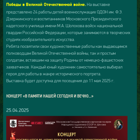
На выставке
Победы в Великой Отечественной войне.
представлено 24 работы детей военнослужащих ОДОН им. Ф.Э.
Дзержинского и воспитанников Московского Президентского
кадетского училища имени М.А. Шолохова войск национальной
гвардии Российской Федерации, которые занимаются в творческих
студиях изобразительного искусства.
Ребята посвятили свои художественные работы как выдающимся
полководцам Великой Отечественной войны, так и простым
солдатам, вставшим на защиту Родины от немецко-фашистских
захватчиков. Каждый юный художник самостоятельно выбирал
героя для работы в жанре исторического портрета.
Выставка будет доступна для посещения до 11 мая 2025 г.
КОНЦЕРТ «В ПАМЯТИ НАШЕЙ СЕГОДНЯ И ВЕЧНО...»
25.04.2025