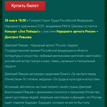
в Галерее Героя Труда Российской Федерации,
28 мая в 19:00
Народного художника СССР, академика РАХ А. Шилова состоится
с участием
Концерт «Эхо Победы!»
Народного артиста России –
Дмитрия Певцова.
Дмитрий Певцов - Народный артист России, лауреат
Государственной премии Российской федерации в области
литературы и искусства, любимый миллионами зрителей советский и
российский актёр театра и кино, певец, музыкант и театральный
педагог.
Дмитрий Певцов награжден орденами Почета «За заслуги перед
Отечеством» IV степени, медалью «За труды в культуре и искусстве».
Истинный, абсолютно честный патриот своей страны Дмитрий
Анатольевич Певцов с уважением относится к прошлому Отечества,
ценит достойных людей, творящих настоящее и убеждён, что Россию
ждёт славное будущее. Будущее, которое не могло бы стать