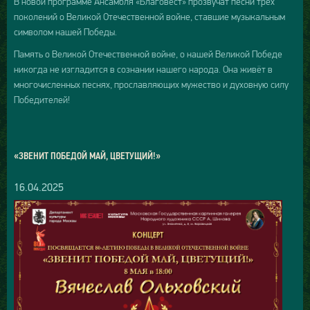
В новой программе Ансамбля «Благовест» прозвучат песни трёх
поколений о Великой Отечественной войне, ставшие музыкальным
символом нашей Победы.
Память о Великой Отечественной войне, о нашей Великой Победе
никогда не изгладится в сознании нашего народа. Она живёт в
многочисленных песнях, прославляющих мужество и духовную силу
Победителей!
«ЗВЕНИТ ПОБЕДОЙ МАЙ, ЦВЕТУЩИЙ!»
16.04.2025