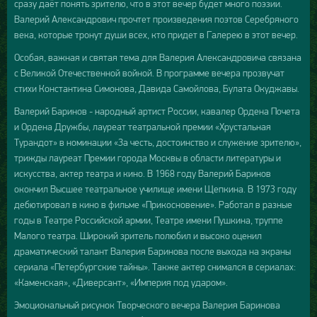
сразу даёт понять зрителю, что в этот вечер будет много поэзии.
Валерий Александрович прочтет произведения поэтов Серебряного
века, которые тронут души всех, кто придет в Галерею в этот вечер.
Особая, важная и святая тема для Валерия Александровича связана
с Великой Отечественной войной. В программе вечера прозвучат
стихи Константина Симонова, Давида Самойлова, Булата Окуджавы.
Валерий Баринов - народный артист России, кавалер Ордена Почета
и Ордена Дружбы, лауреат театральной премии «Хрустальная
Турандот» в номинации «За честь, достоинство и служение зрителю»,
трижды лауреат Премии города Москвы в области литературы и
искусства, актер театра и кино. В 1968 году Валерий Баринов
окончил Высшее театральное училище имени Щепкина. В 1973 году
дебютировал в кино в фильме «Прикосновение». Работал в разные
годы в Театре Российской армии, Театре имени Пушкина, труппе
Малого театра. Широкий зритель полюбил и высоко оценил
драматический талант Валерия Баринова после выхода на экраны
сериала «Петербургские тайны». Также актер снимался в сериалах:
«Каменская», «Диверсант», «Империя под ударом».
Эмоциональный рисунок Творческого вечера Валерия Баринова