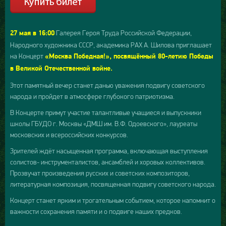
Галерея Героя Труда Российской Федерации,
27 мая в 16:00
Народного художника СССР, академика РАХ А. Шилова приглашает
на Концерт
«Москва Победная!», посвящённый 80-летию Победы
в Великой Отечественной войне.
Этот памятный вечер станет данью уважения подвигу советского
народа и пройдет в атмосфере глубокого патриотизма.
В Концерте примут участие талантливые учащиеся и выпускники
школы ГБУДО г. Москвы «ДМШ им. В.Ф. Одоевского», лауреаты
московских и всероссийских конкурсов.
Зрителей ждёт насыщенная программа, включающая выступления
солистов- инструменталистов, ансамблей и хоровых коллективов.
Прозвучат произведения русских и советских композиторов,
литературная композиция, посвященная подвигу советского народа.
Концерт станет ярким и трогательным событием, которое напомнит о
важности сохранения памяти и о подвиге наших предков.