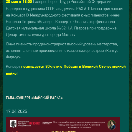
Галерея Героя Труда Российской Федерации,
20 мая в 16:00
Народного художника СССР, академика РАХ А. Шилова приглашает
на Концерт IX Международного фестиваля юных пианистов имени
Николая Петрова «Клавир – Концерт». Организатор фестиваля
Детская музыкальная школа № 62 Н.А. Петрова при поддержке
Департамента культуры города Москвы.
Юные пианисты продемонстрируют высокий уровень мастерства,
исполнят сложные произведения с камерным оркестром «Кантус
Фирмус».
Концерт
посвящается 80-летию Победы в Великой Отечественной
войне!
ГАЛА-КОНЦЕРТ «МАЙСКИЙ ВАЛЬС»
17.04.2025