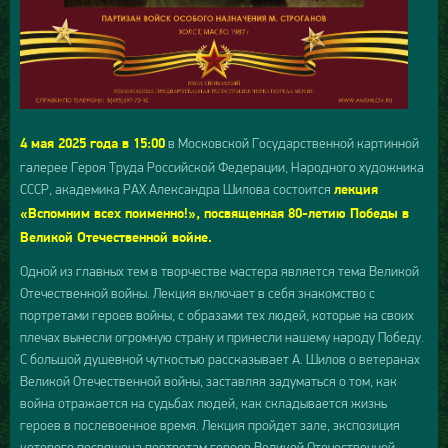
в Московской Государственной картинной
4 мая 2025 года в 15:00
галерее Героя Труда Российской Федерации, Народного художника
СССР, академика РАХ Александра Шилова состоится
лекция
«Вспомним всех поименно!», посвященная 80-летию Победы в
Великой Отечественной войне.
Одной из главных тем в творчестве мастера является тема Великой
Отечественной войны. Лекция включает в себя знакомство с
портретами героев войны, с образами тех людей, которые на своих
плечах вынесли огромную страну и принесли нашему народу Победу.
С большой душевной чуткостью рассказывает А. Шилов о ветеранах
Великой Отечественной войны, заставляя задуматься о том, как
война отражается на судьбах людей, как складывается жизнь
героев в послевоенное время. Лекция пройдет зале, экспозиция
которого посвящена портретам героев Великой Отечественной