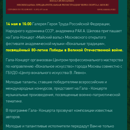
Галерея Героя Труда Российской Федерации,
14 мая в 16:00
Народного художника СССР, академика РАХ А. Шилова приглашает
на Гала-Концерт «Майский вальс» Московского открытого
фестиваля академической музыки «Вокальные традиции»,
посвящённый 80-летию Победы в Великой Отечественной войне.
Гала-Концерт организован Центром профессионального мастерства
по направлению «Вокальное искусство» города Москвы совместно с
ГБУДО «Центр вокального искусства В. Левко».
Молодые таланты, ставшие победителями всероссийских и
международных конкурсов, представят на Гала - Концерте
музыкальные произведения, посвященные военно-патриотической
тематике.
В программе Гала- Концерта прозвучат композиции известных
авторов.
Молодые и талантливые исполнители передадут Вам не только