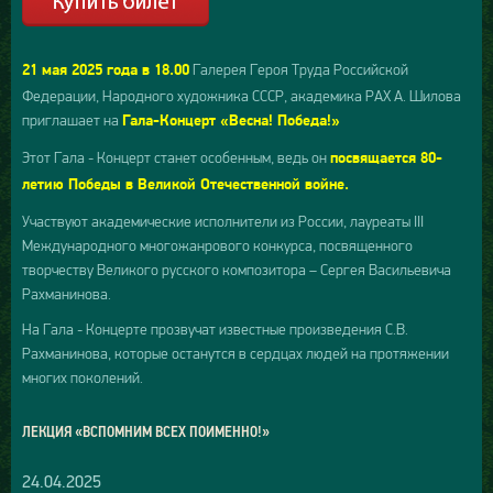
Галерея Героя Труда Российской
21 мая 2025 года в 18.00
Федерации, Народного художника СССР, академика РАХ А. Шилова
приглашает на
Гала-Концерт «Весна! Победа!»
Этот Гала - Концерт станет особенным, ведь он
посвящается 80-
летию Победы в Великой Отечественной войне.
Участвуют академические исполнители из России, лауреаты III
Международного многожанрового конкурса, посвященного
творчеству Великого русского композитора – Сергея Васильевича
Рахманинова.
На Гала - Концерте прозвучат известные произведения С.В.
Рахманинова, которые останутся в сердцах людей на протяжении
многих поколений.
ЛЕКЦИЯ «ВСПОМНИМ ВСЕХ ПОИМЕННО!»
24.04.2025