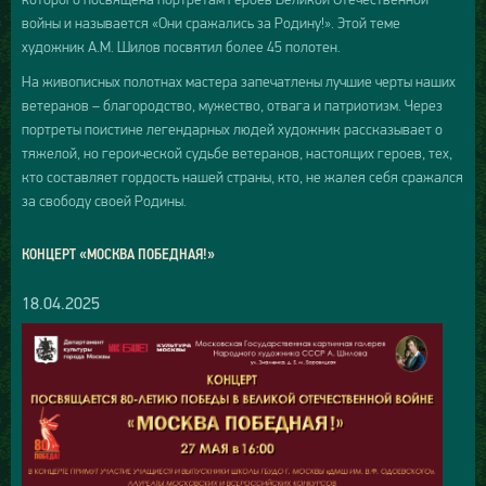
войны и называется «Они сражались за Родину!». Этой теме
художник А.М. Шилов посвятил более 45 полотен.
На живописных полотнах мастера запечатлены лучшие черты наших
ветеранов – благородство, мужество, отвага и патриотизм. Через
портреты поистине легендарных людей художник рассказывает о
тяжелой, но героической судьбе ветеранов, настоящих героев, тех,
кто составляет гордость нашей страны, кто, не жалея себя сражался
за свободу своей Родины.
КОНЦЕРТ «МОСКВА ПОБЕДНАЯ!»
18.04.2025