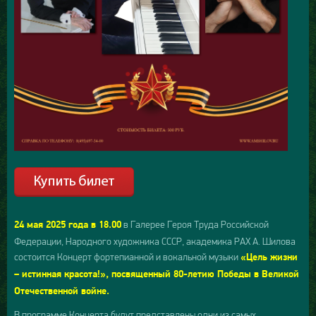
в Галерее Героя Труда Российской
24 мая 2025 года в 18.00
Федерации, Народного художника СССР, академика РАХ А. Шилова
состоится Концерт фортепианной и вокальной музыки
«Цель жизни
– истинная красота!»
, посвященный 80-летию Победы в Великой
Отечественной войне.
В программе Концерта будут представлены одни из самых